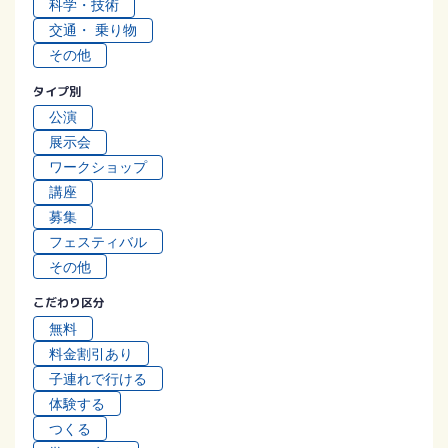
科学・技術
交通・ 乗り物
その他
タイプ別
公演
展⽰会
ワークショップ
講座
募集
フェスティバル
その他
こだわり区分
無料
料⾦割引あり
⼦連れで⾏ける
体験する
つくる