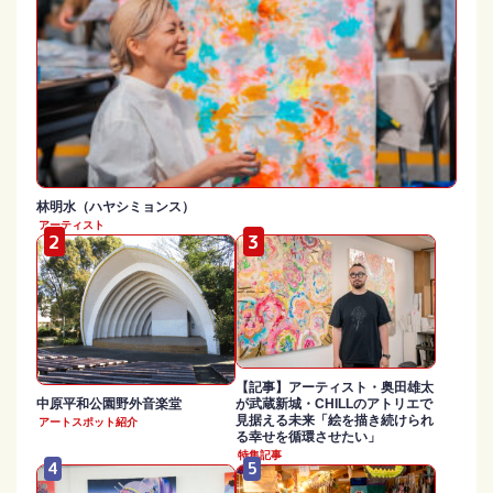
林明水（ハヤシミョンス）
アーティスト
【記事】アーティスト・奥田雄太
中原平和公園野外音楽堂
が武蔵新城・CHILLのアトリエで
見据える未来「絵を描き続けられ
アートスポット紹介
る幸せを循環させたい」
特集記事