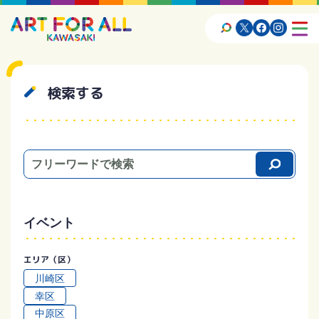
検索する
イベント
エリア（区）
川崎区
幸区
中原区