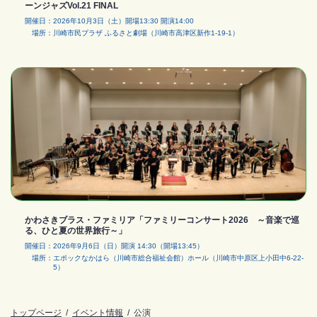
ーンジャズVol.21 FINAL
開催日
2026年10月3日（土）開場13:30 開演14:00
場所
川崎市民プラザ ふるさと劇場（川崎市高津区新作1-19-1）
かわさきブラス・ファミリア「ファミリーコンサート2026 ～音楽で巡
る、ひと夏の世界旅行～」
開催日
2026年9月6日（日）開演 14:30（開場13:45）
場所
エポックなかはら（川崎市総合福祉会館）ホール（川崎市中原区上小田中6-22-
5）
トップページ
イベント情報
公演