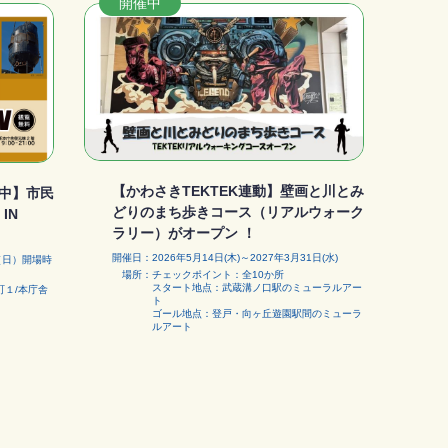
開催中
【かわさきTEKTEK連動】壁画と川とみ
中】市民
どりのまち歩きコース（リアルウォーク
IN
ラリー）がオープン ！
開催日
2026年5月14日(木)～2027年3月31日(水)
日（日）開場時
場所
チェックポイント：全10か所
スタート地点：武蔵溝ノ口駅のミューラルアー
町１/本庁舎
ト
ゴール地点：登戸・向ヶ丘遊園駅間のミューラ
ルアート