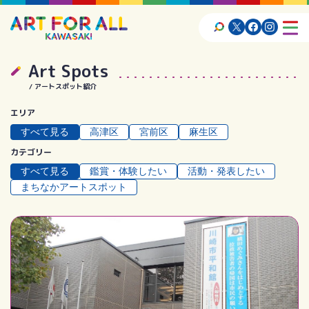
Art Spots
アートスポット紹介
エリア
すべて見る
⾼津区
宮前区
⿇⽣区
カテゴリー
すべて見る
鑑賞・体験したい
活動・発表したい
まちなかアートスポット